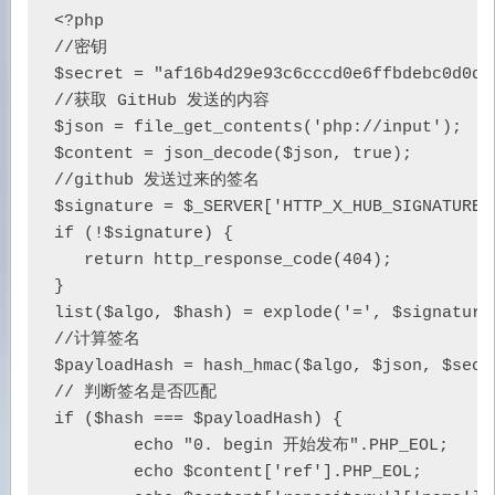
<?php

//密钥

$secret = "af16b4d29e93c6cccd0e6ffbdebc0d0d";
//获取 GitHub 发送的内容

$json = file_get_contents('php://input');

$content = json_decode($json, true);

//github 发送过来的签名

$signature = $_SERVER['HTTP_X_HUB_SIGNATURE']
if (!$signature) {

   return http_response_code(404);

}

list($algo, $hash) = explode('=', $signature,
//计算签名

$payloadHash = hash_hmac($algo, $json, $secre
// 判断签名是否匹配

if ($hash === $payloadHash) {

        echo "0. begin 开始发布".PHP_EOL;

        echo $content['ref'].PHP_EOL;
