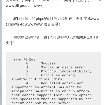
www 和 group = www）
权限问题，将php的项目的组和用户，全部变成www
( chown -R www:www 项目目录）
根据错误码排除问题 (也可以把执行结果的返回打印
出来)
rsync 错误码

       0      Success

       1      Syntax or usage error

       2      Protocol incompatibility

       3      Errors selecting 
input/output files, dirs

       4      Requested action not 
supported: an attempt was made to 
manipulate 64-bit files on a platform 
that cannot support them; or an option 
was specified that is supported by the 
client and not by the server.
