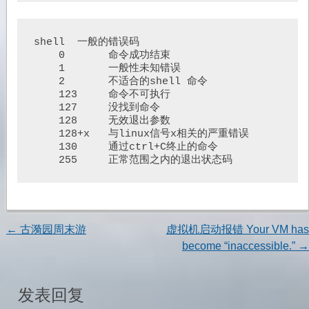
shell  一般的错误码 

    0	    命令成功结束

    1	    一般性未知错误

    2	    不适合的shell 命令

    123	    命令不可执行

    127	    没找到命令

    128	    无效退出参数

    128+x   与linux信号x相关的严重错误

    130	    通过ctrl+C终止的命令

    255	    正常范围之内的退出状态码
←
古漪园周末游
虚拟机启动报错 Your VM has
文
become “inaccessible.”
→
章
发表回复
导