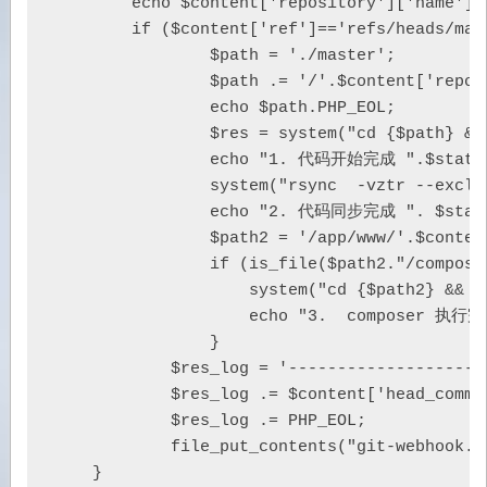
        echo $content['repository']['name'].P
        if ($content['ref']=='refs/heads/mast
                $path = './master';

                $path .= '/'.$content['reposi
                echo $path.PHP_EOL;

                $res = system("cd {$path} &
                echo "1. 代码开始完成 ".$status.
                system("rsync  -vztr --exc
                echo "2. 代码同步完成 ". $status
                $path2 = '/app/www/'.$conten
                if (is_file($path2."/composer
                    system("cd {$path2} && e
                    echo "3.  composer 执行完成
                }

            $res_log = '---------------------
            $res_log .= $content['head_comm
            $res_log .= PHP_EOL;

            file_put_contents("git-webhook.
    }
