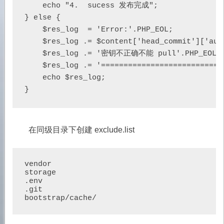
    echo "4.  sucess 发布完成";

} else {

    $res_log  = 'Error:'.PHP_EOL;

    $res_log .= $content['head_commit']['au
    $res_log .= '密钥不正确不能 pull'.PHP_EOL;

    $res_log .= '===========================
    echo $res_log;

}
在同级目录下创建 exclude.list
vendor

storage

.env

.git
