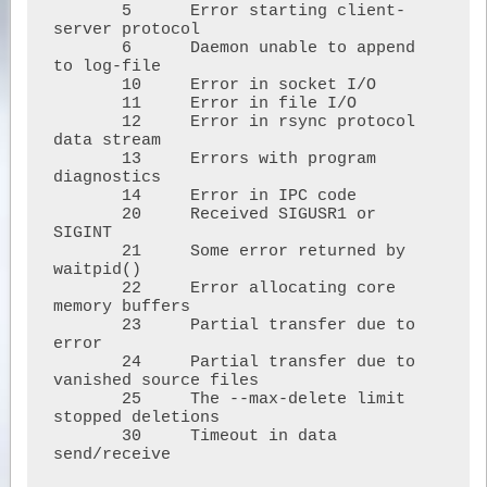
       5      Error starting client-
server protocol

       6      Daemon unable to append 
to log-file

       10     Error in socket I/O

       11     Error in file I/O

       12     Error in rsync protocol 
data stream

       13     Errors with program 
diagnostics

       14     Error in IPC code

       20     Received SIGUSR1 or 
SIGINT

       21     Some error returned by 
waitpid()

       22     Error allocating core 
memory buffers

       23     Partial transfer due to 
error

       24     Partial transfer due to 
vanished source files

       25     The --max-delete limit 
stopped deletions

       30     Timeout in data 
send/receive