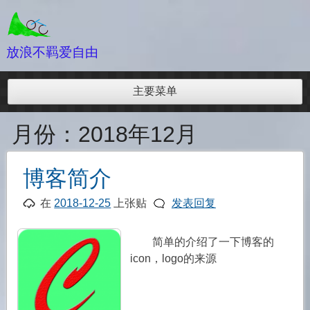
跳
至
内
放浪不羁爱自由
容
主要菜单
月份：
2018年12月
博客简介
在
2018-12-25
上张贴
发表回复
简单的介绍了一下博客的
icon，logo的来源