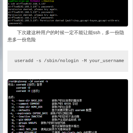
下次建这种用户的时候一定不能让能ssh，多一份隐
患多一份危险
useradd -s /sbin/nologin -M your_username