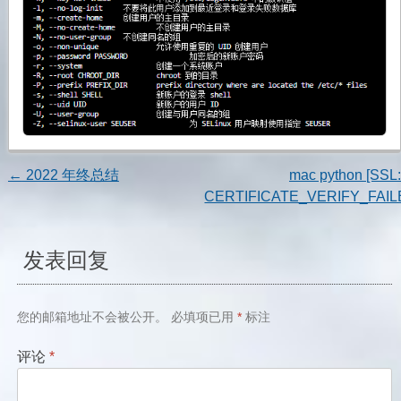
←
2022 年终总结
mac python [SSL:
文
CERTIFICATE_VERIFY_FAIL
章
发表回复
导
航
您的邮箱地址不会被公开。
必填项已用
*
标注
评论
*