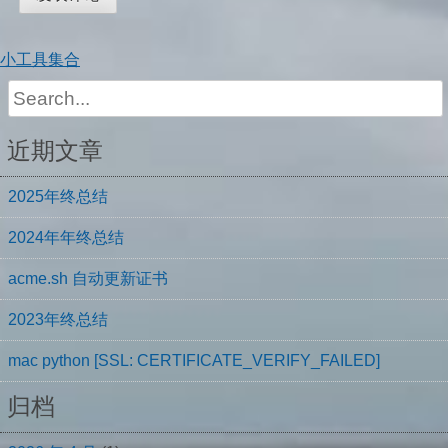
小工具集合
Search
for:
近期文章
2025年终总结
2024年年终总结
acme.sh 自动更新证书
2023年终总结
mac python [SSL: CERTIFICATE_VERIFY_FAILED]
归档