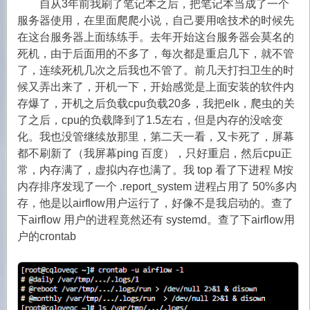
自从3年前我刷了笔记本之后，把笔记本当成了一个
服务器使用，在里面爬爬小说，自己要用啥技术的时候先
在这台服务器上面练练手。去年开始这台服务器会莫名的
死机，由于后面用的不多了，每次都是重启几下，就不管
了，连续死机几次之后我也不管了。前几天打扫卫生的时
候又弄出来了，开机一下，开始感觉是上面安装的软件内
存爆了，开机之后负载cpu负载20多，我把elk，爬虫的关
了之后，cpu的负载降到了1.5左右，但是内存的没啥变
化。我也没管继续放那里，第二天一看，又卡死了，屏幕
都不刷新了（我屏幕ping 百度），只好重启，然后cpu正
常，内存满了，虚拟内存也满了。我 top 看了下进程 M按
内存排序发现了一个 .report_system 进程占用了 50%多内
存，他是以airflow用户运行了，好像不是我启动的。查了
下airflow 用户的进程竟然还有 systemd。查了下airflow用
户的crontab