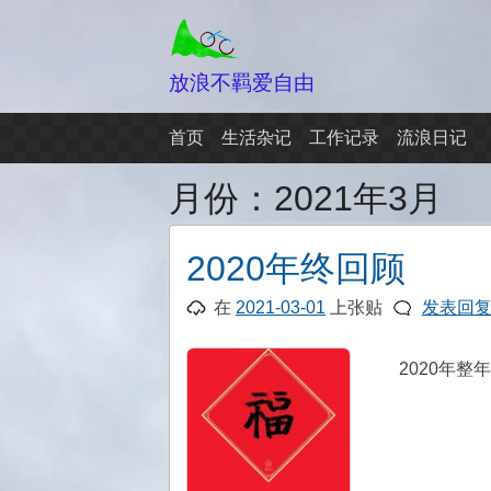
跳
至
内
放浪不羁爱自由
容
首页
生活杂记
工作记录
流浪日记
月份：
2021年3月
2020年终回顾
在
2021-03-01
上张贴
发表回
2020年整