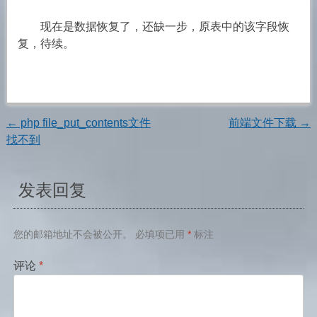
现在是数据恢复了，还缺一步，原表中的该字段恢
复，待续。
←
php file_put_contents文件
前端文件下载
→
文
找不到
章
发表回复
导
航
您的邮箱地址不会被公开。
必填项已用
*
标注
评论
*