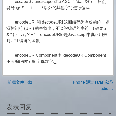
escape 和 unescape 对除ASCII字母、数字、标点
符号 @ * _ + – . / 以外的其他字符进行编码
encodeURI 和 decodeURI 返回编码为有效的统一资
源标识符 (URI) 的字符串，不会被编码的字符：! @ # $
& * ( ) = : / ; ? + ‘ ，encodeURI()是Javascript中真正用来
对URL编码的函数
encodeURIComponent 和 decodeURIComponent
不会编码的字符 字母数字._-
←
前端文件下载
iPhone 通过safari 获取
文
udid
→
章
发表回复
导